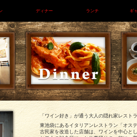
ン
ディナー
ランチ
ギ
「ワイン好き」が通う大人の隠れ家レスト
東池袋にあるイタリアンレストラン「オス
古民家を改造した店舗は、ワインを中心と