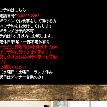
ご予約はこちら
電話番号/
03-6326-2263
※ワインでお食事をして頂ける方
のご予約をお受けしております
※ランチは予約不可
予約は1ヶ月以内にお願します。
定休日/日曜・一部不定休有り
＊ただし日曜日は6名様以上であれ
ばご予約お受けさせて頂きます
貸し切りはお昼の時間帯でも可能
です
ご相談ください
（水曜日・土曜日 ランチ休み
祝日はディナー営業のみ）